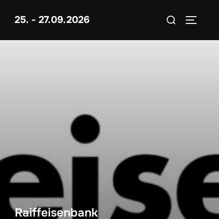
Zum
Suchen
25. - 27.09.2026
Inhalt
SEITEN
nach:
springen
Raiffeisenbank