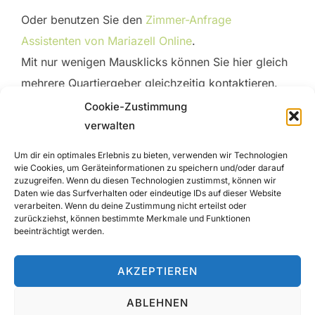
Oder benutzen Sie den
Zimmer-Anfrage
Assistenten von Mariazell Online
.
Mit nur wenigen Mausklicks können Sie hier gleich
mehrere Quartiergeber gleichzeitig kontaktieren.
Cookie-Zustimmung
Für weitere Fragen kontaktieren Sie das
verwalten
Tourismusbüro Mariazeller Land.
Um dir ein optimales Erlebnis zu bieten, verwenden wir Technologien
Tel. 03882 / 2366 oder per E-Mail an
wie Cookies, um Geräteinformationen zu speichern und/oder darauf
tourismus@mariazell-info.at.
zuzugreifen. Wenn du diesen Technologien zustimmst, können wir
Daten wie das Surfverhalten oder eindeutige IDs auf dieser Website
verarbeiten. Wenn du deine Zustimmung nicht erteilst oder
zurückziehst, können bestimmte Merkmale und Funktionen
beeinträchtigt werden.
AKZEPTIEREN
ABLEHNEN